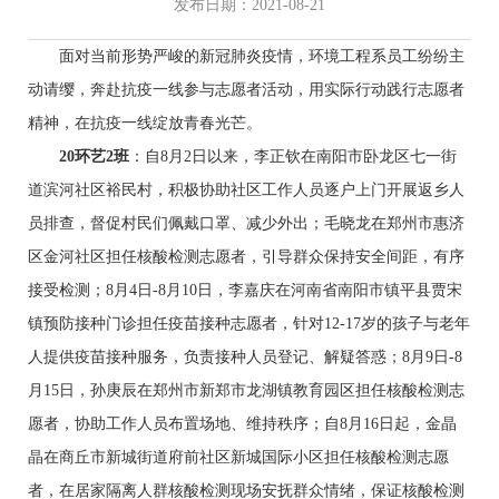
发布日期：2021-08-21
面对当前形势严峻的新冠肺炎疫情，环境工程系员工纷纷主
动请缨，奔赴抗疫一线参与志愿者活动，用实际行动践行志愿者
精神，在抗疫一线绽放青春光芒。
2
0
环艺2班
：自8月2日以来，李正钦在南阳市卧龙区七一街
道滨河社区裕民村，积极协助社区工作人员逐户上门开展返乡人
员排查，督促村民们佩戴口罩、减少外出；毛晓龙在郑州市惠济
区金河社区担任核酸检测志愿者，引导群众保持安全间距，有序
接受检测；8月4日-8月10日，李嘉庆在河南省南阳市镇平县贾宋
镇预防接种门诊担任疫苗接种志愿者，针对12-17岁的孩子与老年
人提供疫苗接种服务，负责接种人员登记、解疑答惑；8月9日-8
月15日，孙庚辰在郑州市新郑市龙湖镇教育园区担任核酸检测志
愿者，协助工作人员布置场地、维持秩序；自8月16日起，金晶
晶在商丘市新城街道府前社区新城国际小区担任核酸检测志愿
者，在居家隔离人群核酸检测现场安抚群众情绪，保证核酸检测