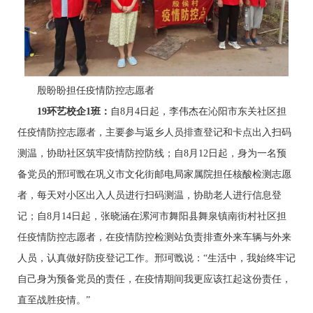
殷盼盼担任疫情防控志愿者
1
9
环艺校企1班：
自8月4日起，李伟杰在沁阳市东关社区担
任疫情防控志愿者，主要参与返乡人员排查登记和卡点出入扫码
测温，协助社区筑牢疫情防控防线；自8月12日起，身为一名预
备党员的邢珂戬在巩义市文化街邮电局家属院担任核酸检测志愿
者，每天对小区出入人员进行扫码测温，协助老人进行信息登
记；自8月14日起，张晓涵在漯河市舞阳县舞泉镇南街村社区担
任疫情防控志愿者，在疫情防控检测站负责排查外来车辆与外来
人员，认真做好防疫登记工作。邢珂戬说：“生活中，我始终牢记
自己身为预备党员的责任，在疫情期间我更应该扛起这份责任，
直至战胜疫情。”