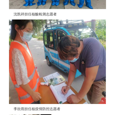
沈凯祥担任核酸检测志愿者
李欣雨担任核疫情防控志愿者