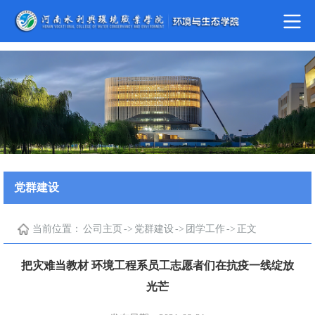
yl6809永利(集团)有限公司官网
党群建设
当前位置：
公司主页
->
党群建设
->
团学工作
->
正文
把灾难当教材 环境工程系员工志愿者们在抗疫一线绽放
光芒