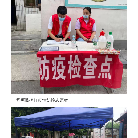
邢珂戬担任疫情防控志愿者