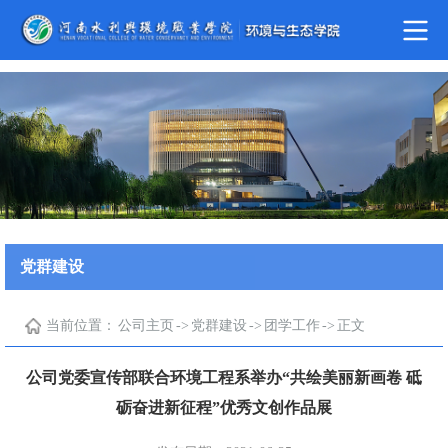
yl6809永利(集团)有限公司官网
党群建设
当前位置：
公司主页
->
党群建设
->
团学工作
->
正文
公司党委宣传部联合环境工程系举办“共绘美丽新画卷 砥
砺奋进新征程”优秀文创作品展