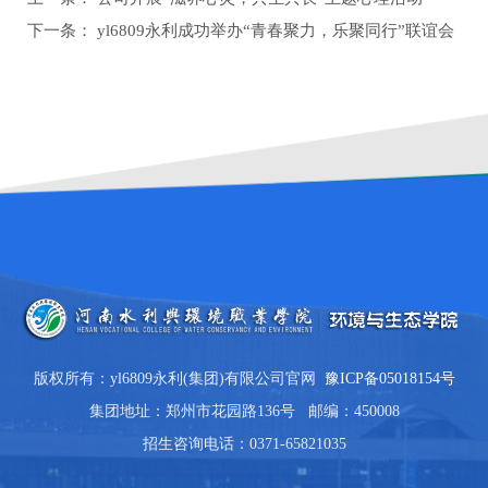
下一条：
yl6809永利成功举办“青春聚力，乐聚同行”联谊会
版权所有：yl6809永利(集团)有限公司官网
豫ICP备05018154号
集团地址：郑州市花园路136号 邮编：450008
招生咨询电话：0371-65821035